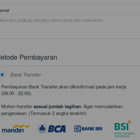
Error
lamat
Mohon Maaf! Sepertinya ada masalah. 
etode Pembayaran
Tolong refresh browser kamu
Bank Transfer
`
Kembali
Pembayaran Bank Transfer akan dikonfirmasi pada jam kerja 
(08.00 - 22.00).
Mohon transfer 
sesuai jumlah tagihan
. 
Agar memudahkan 
pengecekan. (Termasuk 2 angka terakhir)