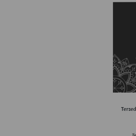
Terse
Te