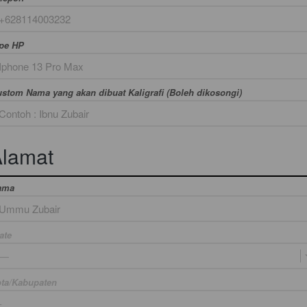
pe HP
stom Nama yang akan dibuat Kaligrafi (Boleh dikosongi)
lamat
ama
ate
—
ta/Kabupaten