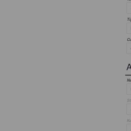
Ti
Cu
A
N
St
Ko