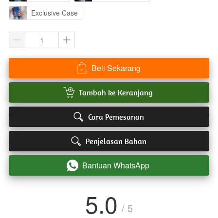
Exclusive Case
Beli Sekarang
`
`
Tambah ke Keranjang
`
Cara Pemesanan
`
Penjelasan Bahan
Bantuan WhatsApp
`
5.0
/ 5