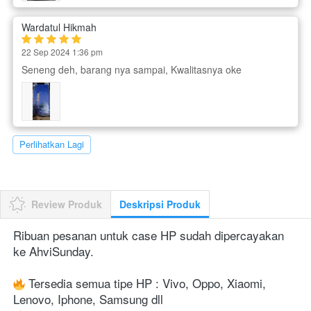
Wardatul Hikmah
22 Sep 2024 1:36 pm
Seneng deh, barang nya sampai, Kwalitasnya oke
`
Perlihatkan Lagi
Review Produk
Deskripsi Produk
Ribuan pesanan untuk case HP sudah dipercayakan 
ke AhviSunday.
 Tersedia semua tipe HP : Vivo, Oppo, Xiaomi, 
Lenovo, Iphone, Samsung dll