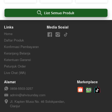
`
Liat Semua Produk
Links
Media Sosial
Home
Daftar Produk
Konfirmasi Pembayaran
Keranjang Belanja
Ketentuan Garansi
Petunjuk Order
Live Chat (WA)
Alamat
Marketplace
0858-5503-3257
admin@ahvisunday.com
Jl. Kapten Musa No. 46 Solokpandan, 
Cianjur