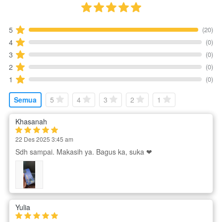
(20)
5
(0)
4
(0)
3
(0)
2
(0)
1
Semua
5
4
3
2
1
Khasanah
22 Des 2025 3:45 am
Sdh sampai. Makasih ya. Bagus ka, suka ❤
Yulia