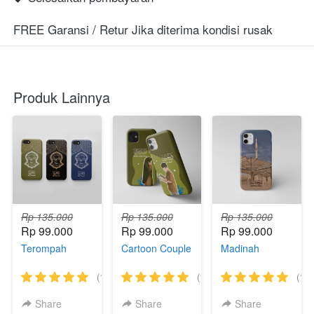
FREE Garansi / Retur Jika diterima kondisi rusak
Produk Lainnya
Rp 135.000
Rp 135.000
Rp 135.000
Rp 99.000
Rp 99.000
Rp 99.000
Terompah
Cartoon Couple
Madinah
(18)
(15)
(18)
Share
Share
Share