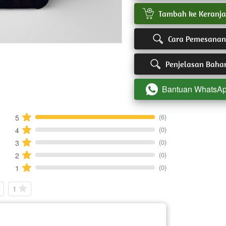
`
Tambah ke Keranj
`
Cara Pemesanan
`
Penjelasan Baha
Bantuan WhatsA
`
(6)
5
(0)
4
(0)
3
(0)
2
(0)
1
1