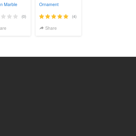
n Marble
Ornament
(0)
(4)
are
Share