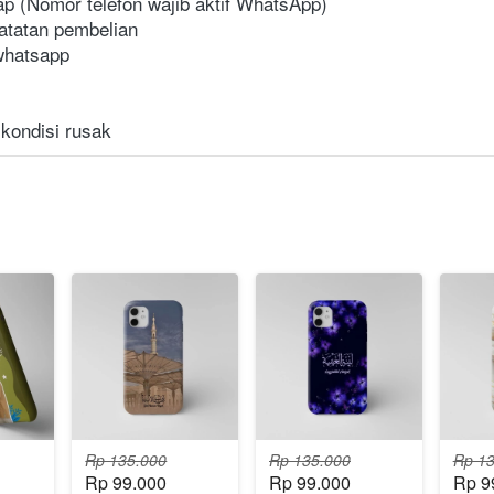
ap (Nomor telefon wajib aktif WhatsApp)
atatan pembelian
 whatsapp
 kondisi rusak
Rp 135.000
Rp 135.000
Rp 13
Rp 99.000
Rp 99.000
Rp 9