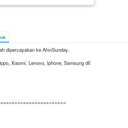
duk
ah dipercayakan ke AhviSunday.
Oppo, Xiaomi, Lenovo, Iphone, Samsung dll
========================