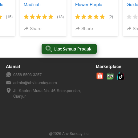
le
Madinah
Flower Purple
Golde
(15)
(18)
(2)
Share
Share
Sh
`
Liat Semua Produk
Alamat
Marketplace
0858-5503-3257
admin@ahvisunday.com
Jl. Kapten Musa No. 46 Solokpandan, 
Cianjur
@
2026
AhviSunday Inc.