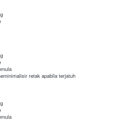
ng
e
ng
e
semula
eminimalisir retak apabila terjatuh
ng
e
semula