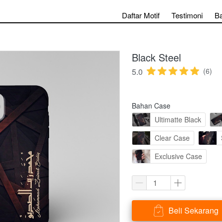
Daftar Motif
Testimoni
B
Black Steel
5.0
(6)
Bahan Case
Ultimatte Black
Clear Case
Exclusive Case
Beli Sekarang
`