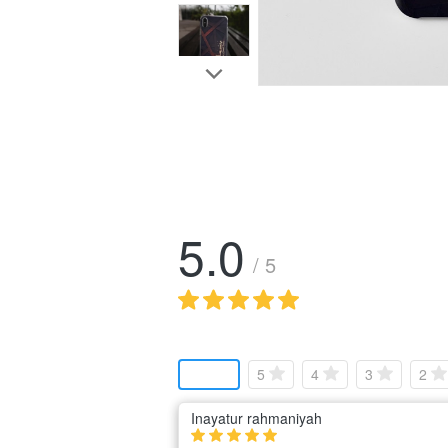
5.0
/ 5
5
4
3
2
Inayatur rahmaniyah