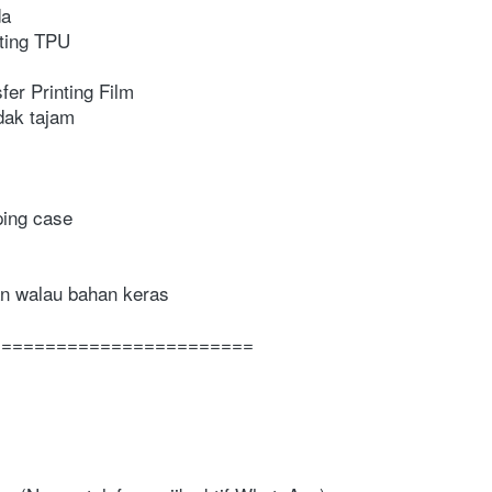
da
ating TPU
er Printing Film
idak tajam
mping case
n walau bahan keras
========================