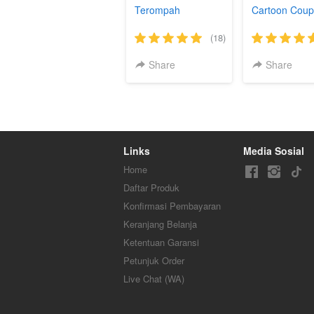
Terompah
Cartoon Coup
(18)
Share
Share
Links
Media Sosial
Home
Daftar Produk
Konfirmasi Pembayaran
Keranjang Belanja
Ketentuan Garansi
Petunjuk Order
Live Chat (WA)