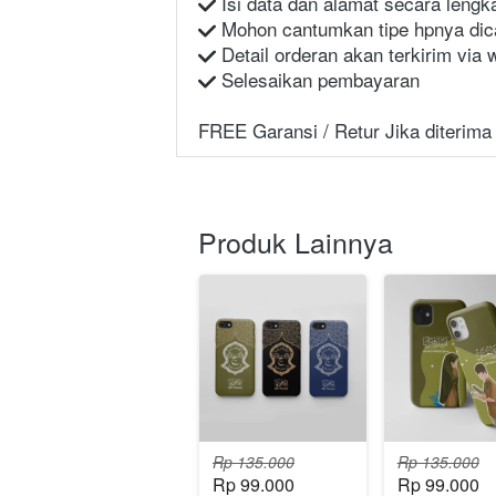
 Isi data dan alamat secara lengk
 Mohon cantumkan tipe hpnya dic
 Detail orderan akan terkirim via
 Selesaikan pembayaran
FREE Garansi / Retur Jika diterima
Produk Lainnya
Rp 135.000
Rp 135.000
Rp 99.000
Rp 99.000