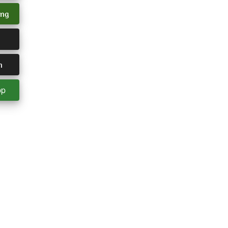
ang
n
pp