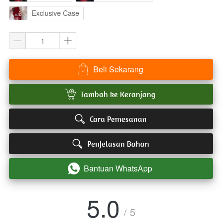
Exclusive Case
Beli Sekarang
`
`
Tambah ke Keranjang
`
Cara Pemesanan
`
Penjelasan Bahan
Bantuan WhatsApp
`
5.0
/ 5