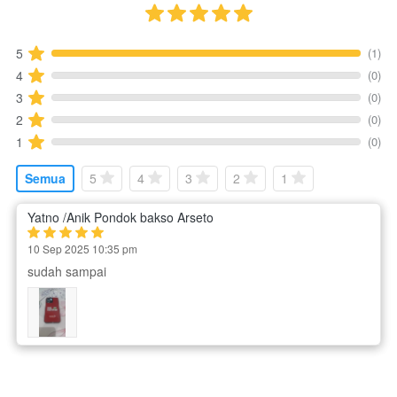
(1)
5
(0)
4
(0)
3
(0)
2
(0)
1
Semua
5
4
3
2
1
Yatno /Anik Pondok bakso Arseto
10 Sep 2025 10:35 pm
sudah sampai