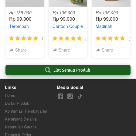
Rp 135.000
Rp 135.000
Rp 135.000
Rp 99.000
Rp 99.000
Rp 99.000
Terompah
Cartoon Couple
Madinah
(18)
(15)
(18)
Share
Share
Share
`
Liat Semua Produk
Links
Media Sosial
Home
Daftar Produk
Konfirmasi Pembayaran
Keranjang Belanja
Ketentuan Garansi
Petunjuk Order