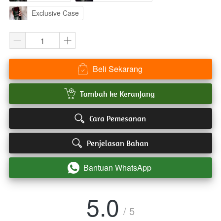
Exclusive Case
Beli Sekarang
`
`
Tambah ke Keranjang
`
Cara Pemesanan
`
Penjelasan Bahan
Bantuan WhatsApp
`
5.0
/ 5