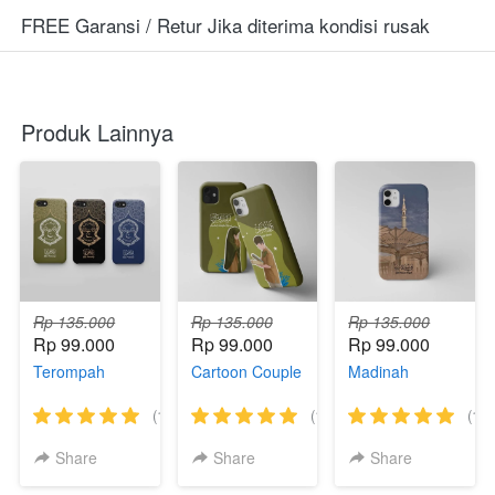
FREE Garansi / Retur Jika diterima kondisi rusak
Produk Lainnya
Rp 135.000
Rp 135.000
Rp 135.000
Rp 99.000
Rp 99.000
Rp 99.000
Terompah
Cartoon Couple
Madinah
(18)
(15)
(18)
Share
Share
Share