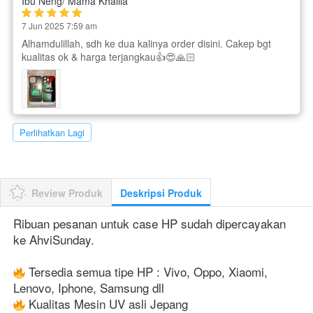
Ibu Neng/ Mama Khalila
7 Jun 2025 7:59 am
Alhamdulillah, sdh ke dua kalinya order disini. Cakep bgt
kualitas ok & harga terjangkau👍😍🙏🏻
`
Perlihatkan Lagi
Review Produk
Deskripsi Produk
Ribuan pesanan untuk case HP sudah dipercayakan 
ke AhviSunday.
 Tersedia semua tipe HP : Vivo, Oppo, Xiaomi, 
Lenovo, Iphone, Samsung dll
 Kualitas Mesin UV asli Jepang