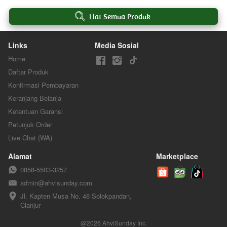
`
Liat Semua Produk
Links
Media Sosial
Home
Daftar Produk
Konfirmasi Pembayaran
Keranjang Belanja
Ketentuan Garansi
Petunjuk Order
Live Chat (WA)
Alamat
Marketplace
0858-5503-3257
admin@ahvisunday.com
Jl. Kapten Musa No. 46 Solokpandan, 
Cianjur
@
2026
AhviSunday Inc.