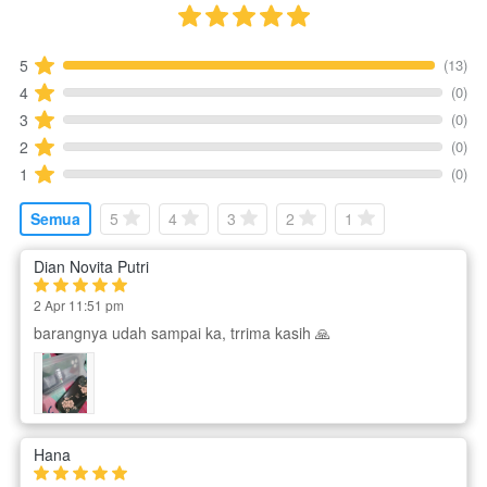
(13)
5
(0)
4
(0)
3
(0)
2
(0)
1
Semua
5
4
3
2
1
Dian Novita Putri
2 Apr 11:51 pm
barangnya udah sampai ka, trrima kasih 🙏
Hana