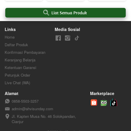
`
Liat Semua Produk
Links
Media Sosial
Home
Daftar Produk
Konfirmasi Pembayaran
Keranjang Belanja
Ketentuan Garansi
Petunjuk Order
Live Chat (WA)
Alamat
Marketplace
0858-5503-3257
admin@ahvisunday.com
Jl. Kapten Musa No. 46 Solokpandan, 
Cianjur