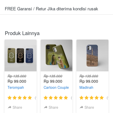
FREE Garansi / Retur Jika diterima kondisi rusak
Produk Lainnya
Rp 135.000
Rp 135.000
Rp 135.000
Rp 99.000
Rp 99.000
Rp 99.000
Terompah
Cartoon Couple
Madinah
(18)
(15)
(18)
Share
Share
Share