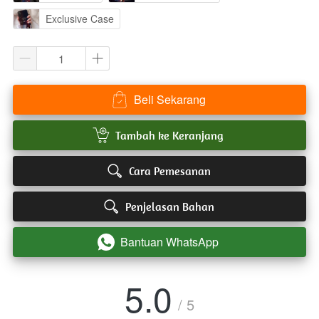
Exclusive Case
Beli Sekarang
`
`
Tambah ke Keranjang
`
Cara Pemesanan
`
Penjelasan Bahan
Bantuan WhatsApp
`
5.0
/ 5