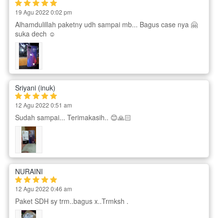
19 Agu 2022 0:02 pm
Alhamdulillah paketny udh sampai mb... Bagus case nya 🤗
suka dech ☺️
Sriyani (inuk)
12 Agu 2022 0:51 am
Sudah sampai... Terimakasih.. 😊🙏🏻
NURAINI
12 Agu 2022 0:46 am
Paket SDH sy trm..bagus x..Trmksh .