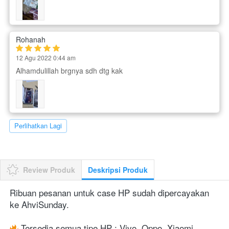
Rohanah
12 Agu 2022 0:44 am
Alhamdulillah brgnya sdh dtg kak
`
Perlihatkan Lagi
Review Produk
Deskripsi Produk
Ribuan pesanan untuk case HP sudah dipercayakan 
ke AhviSunday.
 Tersedia semua tipe HP : Vivo, Oppo, Xiaomi, 