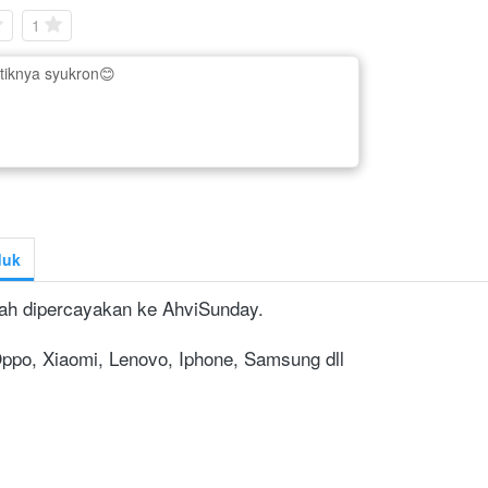
1
tiknya syukron😊
duk
ah dipercayakan ke AhviSunday.
Oppo, Xiaomi, Lenovo, Iphone, Samsung dll