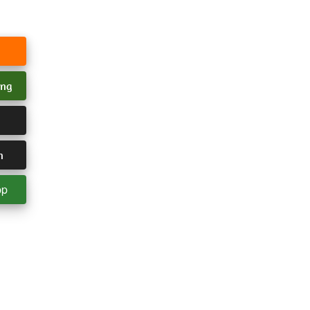
ang
n
pp