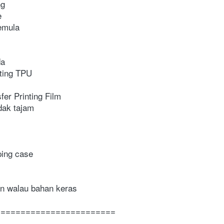
ng
e
semula
da
ating TPU
er Printing Film
idak tajam
mping case
n walau bahan keras
========================