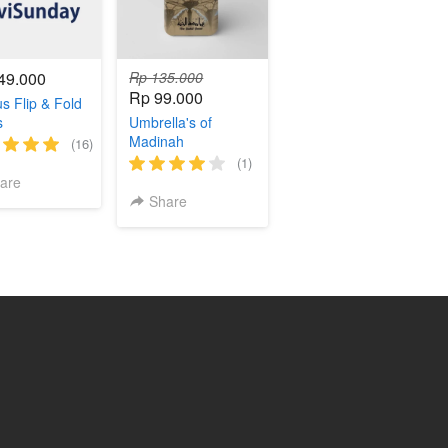
49.000
Rp 135.000
Rp 99.000
s Flip & Fold
s
Umbrella's of
Madinah
(16)
(1)
are
Share