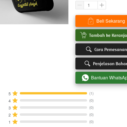
Beli Sekarang
`
`
Tambah ke Keranj
`
Cara Pemesanan
`
Penjelasan Baha
Bantuan WhatsA
`
(1)
5
(0)
4
(0)
3
(0)
2
(0)
1