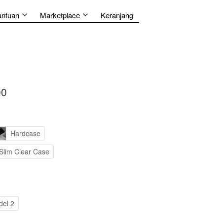
antuan
Marketplace
Keranjang
00
Hardcase
Slim Clear Case
el 2