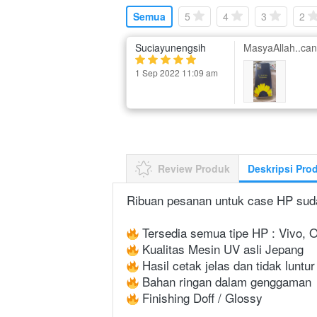
Semua
5
4
3
2
Suciayunengsih
MasyaAllah..can
1 Sep 2022 11:09 am
Review Produk
Deskripsi Pro
Ribuan pesanan untuk case HP sud
 Tersedia semua tipe HP : Vivo, 
 Kualitas Mesin UV asli Jepang
 Hasil cetak jelas dan tidak luntur
 Bahan ringan dalam genggaman
 Finishing Doff / Glossy