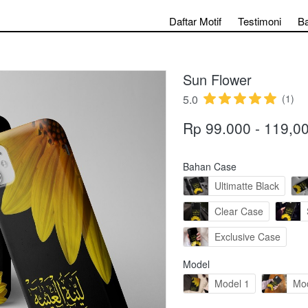
Daftar Motif
Testimoni
B
Sun Flower
5.0
(1)
Rp 99.000 - 119,0
Bahan Case
Ultimatte Black
Clear Case
Exclusive Case
Model
Model 1
Mod