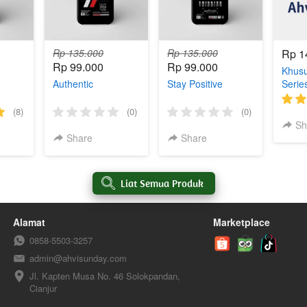
Rp 135.000
Rp 135.000
Rp 1
Rp 99.000
Rp 99.000
Khusu
Authentic
Stay Positive
Serie
(8)
(0)
(0)
Sh
Share
Share
`
Liat Semua Produk
Alamat
Marketplace
0858-5503-3257
admin@ahvisunday.com
Jl. Kapten Musa No. 46 Solokpandan, 
Cianjur