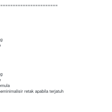
========================
ng
e
ng
e
semula
eminimalisir retak apabila terjatuh