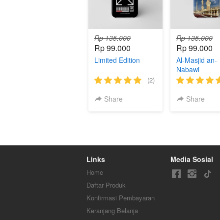
Rp 135.000
Rp 135.000
Rp 99.000
Rp 99.000
Limited Edition
Al-Masjid an-
Nabawi
(2)
Share
Share
Links
Media Sosial
Home
Daftar Produk
Konfirmasi Pembayaran
Keranjang Belanja