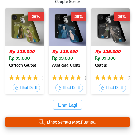
Couple Series
26%
26%
26%
Rp 135.000
Rp 135.000
Rp 135.000
Rp 99.000
Rp 99.000
Rp 99.000
Cartoon Couple
Akhi and Ukhti
Couple
(15)
(7)
(2)
`
`
`
Lihat Detil
Lihat Detil
Lihat Detil
`
Lihat Lagi
`
Lihat Semua Motif Bunga