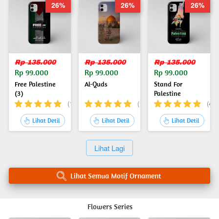
26%
26%
26%
Rp 135.000
Rp 135.000
Rp 135.000
Rp 99.000
Rp 99.000
Rp 99.000
Free Palestine
Al-Quds
Stand For
(3)
Palestine
(13)
(14)
(4)
`
`
`
Lihat Detil
Lihat Detil
Lihat Detil
`
Lihat Lagi
`
Lihat Semua Motif Ornament
Flowers Series