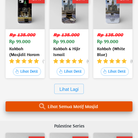
Rp 135.000
Rp 135.000
Rp 135.000
Rp 99.000
Rp 99.000
Rp 99.000
Kakbah
Kakbah & Hijir
Kakbah (White
(Masjidil Haram
Ismail
Blue)
- Night)
(125)
(60)
(8)
`
`
`
Lihat Detil
Lihat Detil
Lihat Detil
`
Lihat Lagi
`
Lihat Semua Motif Masjid
Palestine Series