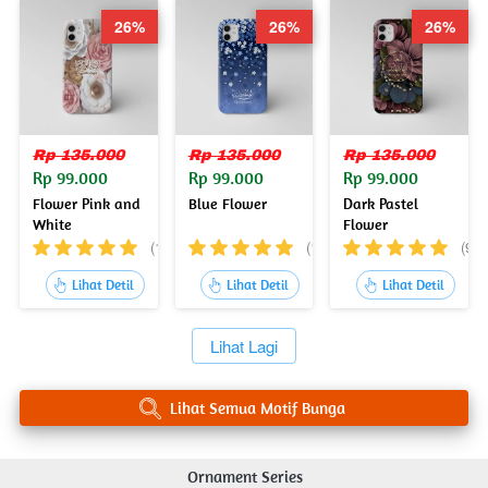
26%
26%
26%
Rp 135.000
Rp 135.000
Rp 135.000
Rp 99.000
Rp 99.000
Rp 99.000
Flower Pink and
Blue Flower
Dark Pastel
White
Flower
(19)
(1)
(9)
`
`
`
Lihat Detil
Lihat Detil
Lihat Detil
`
Lihat Lagi
`
Lihat Semua Motif Bunga
Ornament Series