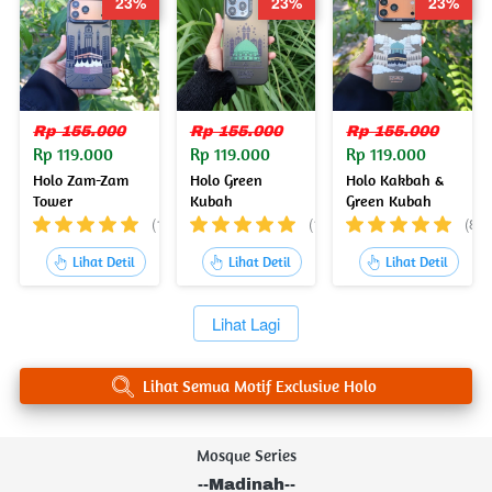
23%
23%
23%
Rp 155.000
Rp 155.000
Rp 155.000
Rp 119.000
Rp 119.000
Rp 119.000
Holo Zam-Zam
Holo Green
Holo Kakbah &
Tower
Kubah
Green Kubah
(15)
(150)
(8)
`
`
`
Lihat Detil
Lihat Detil
Lihat Detil
`
Lihat Lagi
`
Lihat Semua Motif Exclusive Holo
Mosque Series
--Madinah--