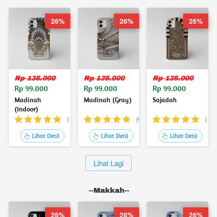
26%
26%
26%
Rp 135.000
Rp 135.000
Rp 135.000
Rp 99.000
Rp 99.000
Rp 99.000
Madinah
Madinah (Gray)
Sajadah
(Indoor)
(133)
(60)
(19)
`
`
`
Lihat Detil
Lihat Detil
Lihat Detil
`
Lihat Lagi
--Makkah--
26%
26%
26%