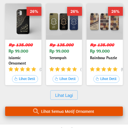
26%
26%
26%
Rp 135.000
Rp 135.000
Rp 135.000
Rp 99.000
Rp 99.000
Rp 99.000
Islamic
Terompah
Rainbow Puzzle
Ornament
(36)
(18)
(9)
`
`
`
Lihat Detil
Lihat Detil
Lihat Detil
`
Lihat Lagi
`
Lihat Semua Motif Ornament