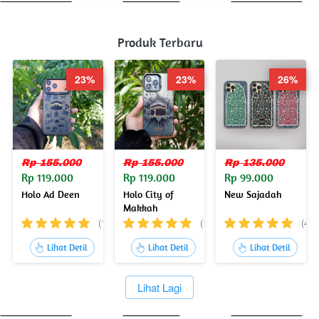
Produk Terbaru
23%
23%
26%
Rp 155.000
Rp 155.000
Rp 135.000
Rp 119.000
Rp 119.000
Rp 99.000
Holo Ad Deen
Holo City of
New Sajadah
Makkah
(1)
(14)
(4)
`
`
`
Lihat Detil
Lihat Detil
Lihat Detil
`
Lihat Lagi